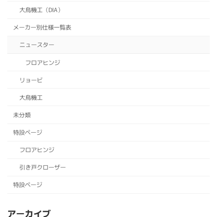
大鳥機工（DIA）
メーカー別仕様一覧表
ニュースター
フロアヒンジ
リョービ
大鳥機工
未分類
特設ページ
フロアヒンジ
引き戸クローザー
特設ページ
アーカイブ